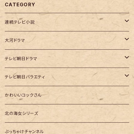
CATEGORY
連続テレビ小説
虎に翼
大河ドラマ
大河ドラマ「鎌倉殿の13人」
テレビ朝日ドラマ
大河ドラマ「どうする家康」
テレ朝「ドクターX」
テレビ朝日バラエティ
大河ドラマ「光る君へ」
テレ朝「MUSIC STATION」
かわいいコックさん
大河ドラマ「べらぼう」
テレ朝「GOちゃん＆Mymelody」
北の海女シリーズ
大河ドラマ「豊臣兄弟！」
テレ朝「バナナTV」
ぶっちゃけチャンネル