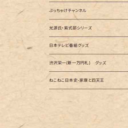
大河ドラマ「豊臣兄弟！」
テレ朝「バナナTV」
ぶっちゃけチャンネル
光源氏・紫式部シリーズ
日本テレビ番組グッズ
渋沢栄一(新一万円札) グッズ
ねこねこ日本史-家康と四天王