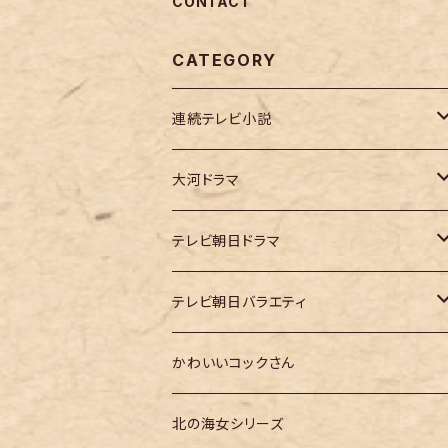
CONTACT
CATEGORY
連続テレビ小説
虎に翼
大河ドラマ
大河ドラマ「鎌倉殿の13人」
テレビ朝日ドラマ
大河ドラマ「どうする家康」
テレ朝「ドクターX」
テレビ朝日バラエティ
大河ドラマ「光る君へ」
テレ朝「MUSIC STATION」
かわいいコックさん
大河ドラマ「べらぼう」
テレ朝「GOちゃん＆Mymelody」
北の海女シリーズ