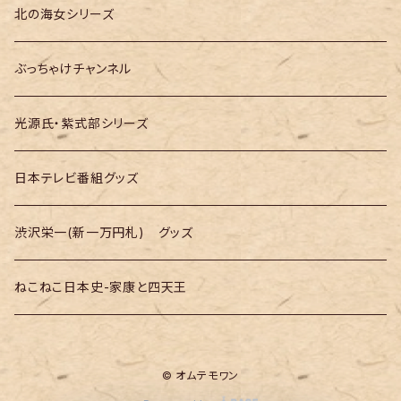
大河ドラマ「べらぼう」
テレ朝「GOちゃん＆Mymelody」
北の海女シリーズ
大河ドラマ「豊臣兄弟！」
テレ朝「バナナTV」
ぶっちゃけチャンネル
光源氏・紫式部シリーズ
日本テレビ番組グッズ
渋沢栄一(新一万円札) グッズ
ねこねこ日本史-家康と四天王
© オムテモワン