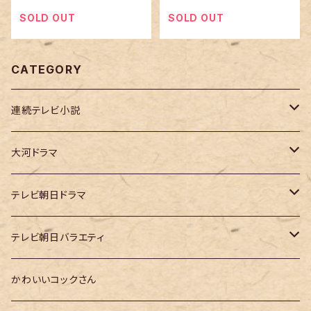
SOLD OUT
SOLD OUT
CATEGORY
連続テレビ小説
虎に翼
大河ドラマ
大河ドラマ「鎌倉殿の13人」
テレビ朝日ドラマ
大河ドラマ「どうする家康」
テレ朝「ドクターX」
テレビ朝日バラエティ
大河ドラマ「光る君へ」
テレ朝「MUSIC STATION」
かわいいコックさん