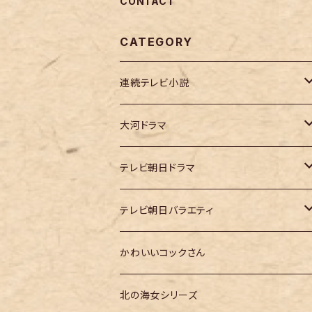
CONTACT
CATEGORY
連続テレビ小説
虎に翼
大河ドラマ
大河ドラマ「鎌倉殿の13人」
テレビ朝日ドラマ
大河ドラマ「どうする家康」
テレ朝「ドクターX」
テレビ朝日バラエティ
大河ドラマ「光る君へ」
テレ朝「MUSIC STATION」
かわいいコックさん
大河ドラマ「べらぼう」
テレ朝「GOちゃん＆Mymelody」
北の海女シリーズ