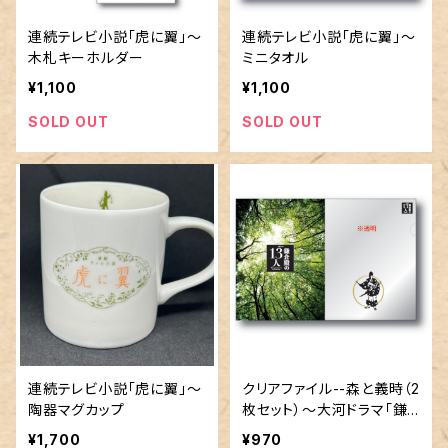
連続テレビ小説「虎に翼」～
連続テレビ小説「虎に翼」～
木札キーホルダー
ミニタオル
¥1,100
¥1,100
SOLD OUT
SOLD OUT
連続テレビ小説「虎に翼」～
クリアファイル--森と義時（2
陶器マグカップ
枚セット）～大河ドラマ「鎌
倉殿の13人」タイトルロゴ使
¥1,700
¥970