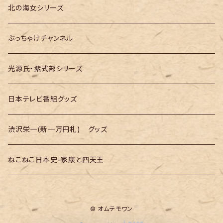
大河ドラマ「べらぼう」
テレ朝「GOちゃん＆Mymelody」
北の海女シリーズ
大河ドラマ「豊臣兄弟！」
テレ朝「バナナTV」
ぶっちゃけチャンネル
光源氏・紫式部シリーズ
日本テレビ番組グッズ
渋沢栄一(新一万円札) グッズ
ねこねこ日本史-家康と四天王
© オムテモワン