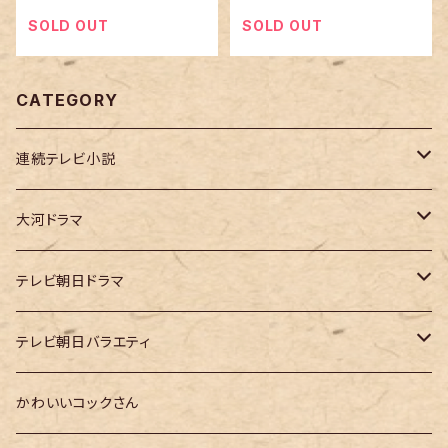
用許諾商品
SOLD OUT
SOLD OUT
CATEGORY
連続テレビ小説
虎に翼
大河ドラマ
大河ドラマ「鎌倉殿の13人」
テレビ朝日ドラマ
大河ドラマ「どうする家康」
テレ朝「ドクターX」
テレビ朝日バラエティ
大河ドラマ「光る君へ」
テレ朝「MUSIC STATION」
かわいいコックさん