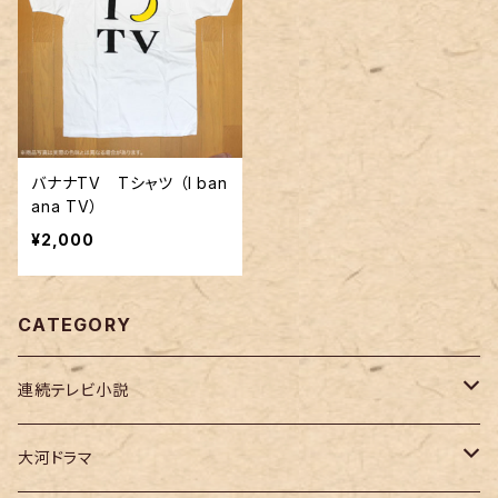
バナナTV Tシャツ （I ban
ana TV）
¥2,000
CATEGORY
連続テレビ小説
虎に翼
大河ドラマ