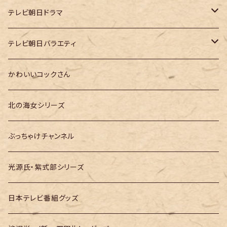
大河ドラマ「鎌倉殿の13人」
テレビ朝日ドラマ
大河ドラマ「どうする家康」
テレ朝「ドクターX」
テレビ朝日バラエティ
大河ドラマ「光る君へ」
テレ朝「MUSIC STATION」
かわいいコックさん
大河ドラマ「べらぼう」
テレ朝「GOちゃん＆Mymelody」
北の海女シリーズ
大河ドラマ「豊臣兄弟！」
テレ朝「バナナTV」
ぶっちゃけチャンネル
光源氏・紫式部シリーズ
日本テレビ番組グッズ