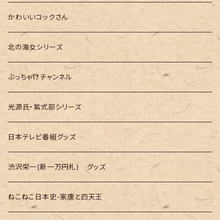
大河ドラマ「光る君へ」
テレ朝「MUSIC STATION」
かわいいコックさん
大河ドラマ「べらぼう」
テレ朝「GOちゃん＆Mymelody」
北の海女シリーズ
大河ドラマ「豊臣兄弟！」
テレ朝「バナナTV」
ぶっちゃけチャンネル
光源氏・紫式部シリーズ
日本テレビ番組グッズ
渋沢栄一(新一万円札) グッズ
ねこねこ日本史-家康と四天王