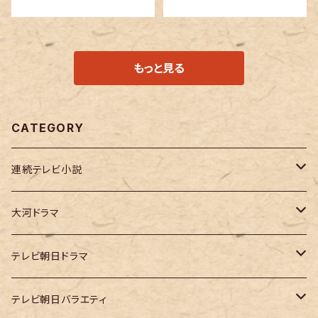
もっと見る
CATEGORY
連続テレビ小説
虎に翼
大河ドラマ
大河ドラマ「鎌倉殿の13人」
テレビ朝日ドラマ
大河ドラマ「どうする家康」
テレ朝「ドクターX」
テレビ朝日バラエティ