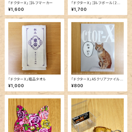
「ドクターX」ゴルフマーカー
「ドクターX」ゴルフボール（2個
セット）
¥1,600
¥1,700
「ドクターX」粗品タオル
「ドクターX」A5クリアファイル2
枚セット
¥1,000
¥800