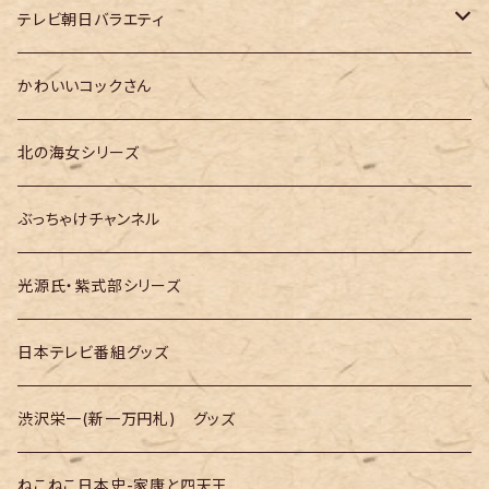
大河ドラマ「どうする家康」
テレ朝「ドクターX」
テレビ朝日バラエティ
大河ドラマ「光る君へ」
テレ朝「MUSIC STATION」
かわいいコックさん
大河ドラマ「べらぼう」
テレ朝「GOちゃん＆Mymelody」
北の海女シリーズ
大河ドラマ「豊臣兄弟！」
テレ朝「バナナTV」
ぶっちゃけチャンネル
光源氏・紫式部シリーズ
日本テレビ番組グッズ
渋沢栄一(新一万円札) グッズ
ねこねこ日本史-家康と四天王