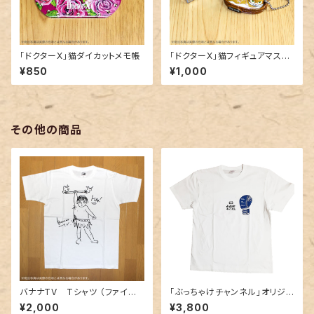
「ドクターX」猫ダイカットメモ帳
「ドクターX」猫フィギュアマスコ
ット
¥850
¥1,000
その他の商品
バナナTV Tシャツ （ファイヤ
「ぶっちゃけチャンネル」オリジナ
ーダンス設楽）
ルTシャツ＜グローブ＞白
¥2,000
¥3,800