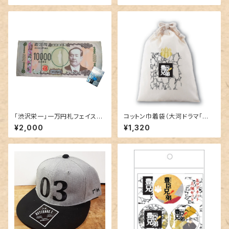
「渋沢栄一」一万円札フェイスタ
コットン巾着袋（大河ドラマ｢豊
オル
臣兄弟！」ロゴライセンス商品）
¥2,000
¥1,320