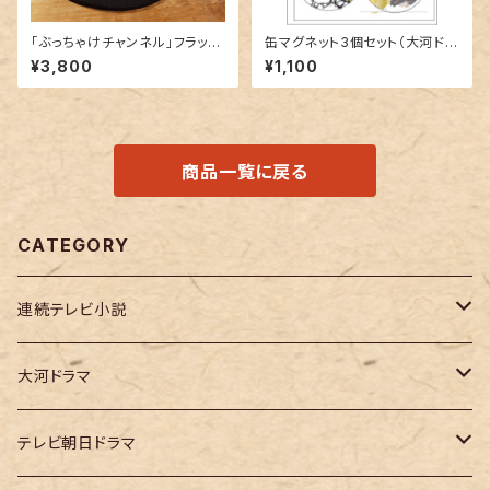
「ぶっちゃけチャンネル」フラット
缶マグネット3個セット（大河ドラ
バイザーCAP 2022＜03＞Gr
マ｢豊臣兄弟！」ロゴライセンス
¥3,800
¥1,100
ey/Black
商品）
商品一覧に戻る
CATEGORY
連続テレビ小説
虎に翼
大河ドラマ
大河ドラマ「鎌倉殿の13人」
テレビ朝日ドラマ