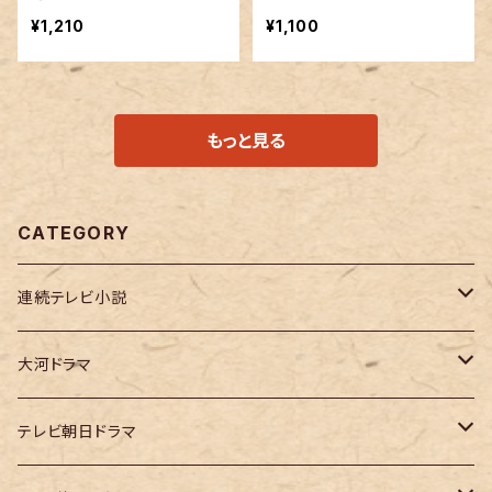
イトルロゴ使用許諾商品
ロゴ使用許諾商品
¥1,210
¥1,100
もっと見る
CATEGORY
連続テレビ小説
虎に翼
大河ドラマ
大河ドラマ「鎌倉殿の13人」
テレビ朝日ドラマ