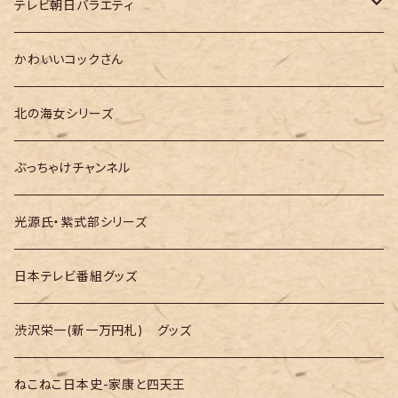
大河ドラマ「どうする家康」
テレ朝「ドクターX」
テレビ朝日バラエティ
大河ドラマ「光る君へ」
テレ朝「MUSIC STATION」
かわいいコックさん
大河ドラマ「べらぼう」
テレ朝「GOちゃん＆Mymelody」
北の海女シリーズ
大河ドラマ「豊臣兄弟！」
テレ朝「バナナTV」
ぶっちゃけチャンネル
光源氏・紫式部シリーズ
日本テレビ番組グッズ
渋沢栄一(新一万円札) グッズ
ねこねこ日本史-家康と四天王