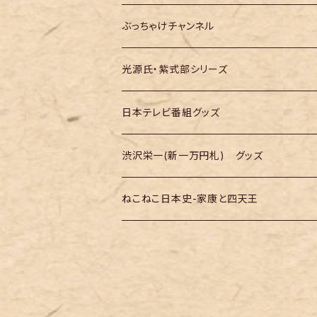
大河ドラマ「豊臣兄弟！」
テレ朝「バナナTV」
ぶっちゃけチャンネル
光源氏・紫式部シリーズ
日本テレビ番組グッズ
渋沢栄一(新一万円札) グッズ
ねこねこ日本史-家康と四天王