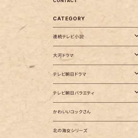
CONTACT
CATEGORY
連続テレビ小説
虎に翼
大河ドラマ
大河ドラマ「鎌倉殿の13人」
テレビ朝日ドラマ
大河ドラマ「どうする家康」
テレ朝「ドクターX」
テレビ朝日バラエティ
大河ドラマ「光る君へ」
テレ朝「MUSIC STATION」
かわいいコックさん
大河ドラマ「べらぼう」
テレ朝「GOちゃん＆Mymelody」
北の海女シリーズ