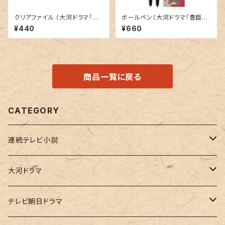
クリアファイル （大河ドラマ｢豊
ボールペン（大河ドラマ｢豊臣兄
臣兄弟！」ロゴライセンス商品）
弟！」ロゴライセンス商品）
¥440
¥660
商品一覧に戻る
CATEGORY
連続テレビ小説
虎に翼
大河ドラマ
大河ドラマ「鎌倉殿の13人」
テレビ朝日ドラマ