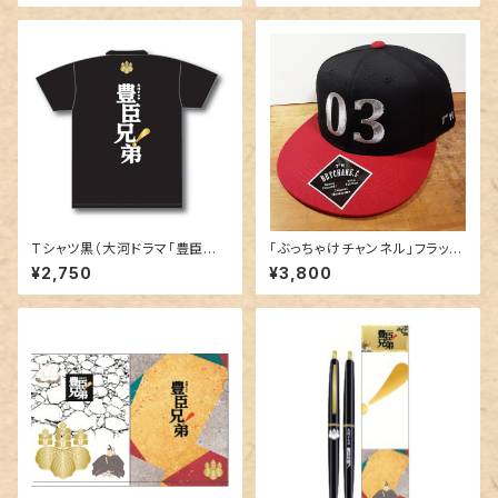
Tシャツ黒（大河ドラマ｢豊臣兄
「ぶっちゃけチャンネル」フラット
弟！」ロゴライセンス商品）
バイザーCAP 2022＜03＞Bla
¥2,750
¥3,800
ck/Red