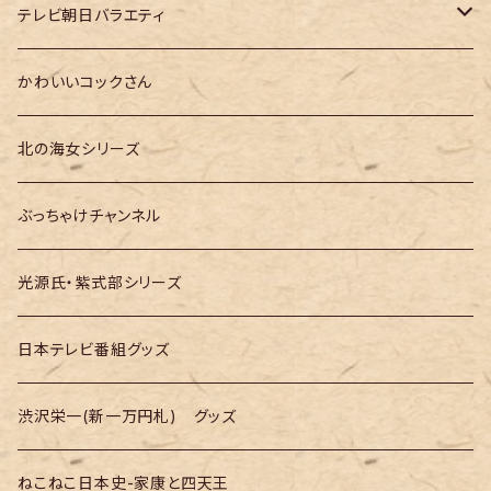
大河ドラマ「どうする家康」
テレ朝「ドクターX」
テレビ朝日バラエティ
大河ドラマ「光る君へ」
テレ朝「MUSIC STATION」
かわいいコックさん
大河ドラマ「べらぼう」
テレ朝「GOちゃん＆Mymelody」
北の海女シリーズ
大河ドラマ「豊臣兄弟！」
テレ朝「バナナTV」
ぶっちゃけチャンネル
光源氏・紫式部シリーズ
日本テレビ番組グッズ
渋沢栄一(新一万円札) グッズ
ねこねこ日本史-家康と四天王