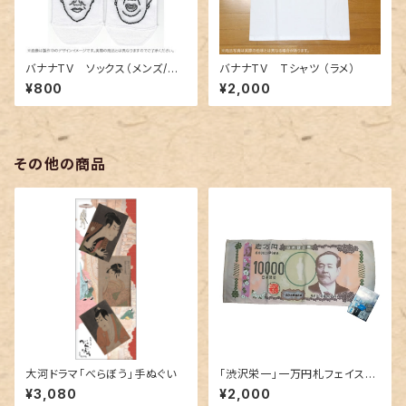
バナナTV ソックス（メンズ/レ
バナナTV Tシャツ （ラメ）
ディース）
¥800
¥2,000
その他の商品
大河ドラマ「べらぼう」手ぬぐい
「渋沢栄一」一万円札フェイスタ
オル
¥3,080
¥2,000