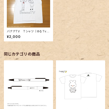
バナナTV Tシャツ （ゆるTve
r.2）
¥2,000
同じカテゴリの商品