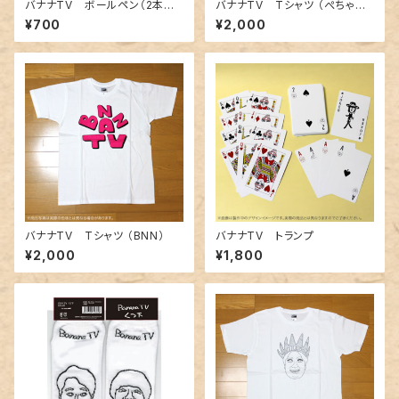
バナナTV ボールペン（2本セッ
バナナTV Tシャツ （ぺちゃう
ト）
さぎ）
¥700
¥2,000
バナナTV Tシャツ （BNN）
バナナTV トランプ
¥2,000
¥1,800