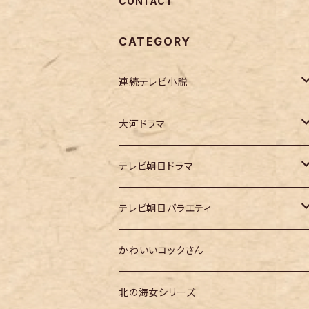
CONTACT
CATEGORY
連続テレビ小説
虎に翼
大河ドラマ
大河ドラマ「鎌倉殿の13人」
テレビ朝日ドラマ
大河ドラマ「どうする家康」
テレ朝「ドクターX」
テレビ朝日バラエティ
大河ドラマ「光る君へ」
テレ朝「MUSIC STATION」
かわいいコックさん
大河ドラマ「べらぼう」
テレ朝「GOちゃん＆Mymelody」
北の海女シリーズ