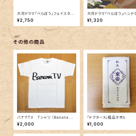
大河ドラマ「べらぼう」フェイスタオ
大河ドラマ「べらぼう」ハンド
ル
¥2,750
¥1,320
その他の商品
バナナTV Tシャツ （Banana T
「ドクターX」粗品タオル
V）
¥2,000
¥1,000