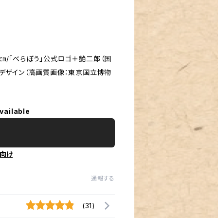
4㎝/「べらぼう」公式ロゴ＋艶二郎（国
トデザイン（高画質画像：東京国立博物
vailable
向け
通報する
(31)