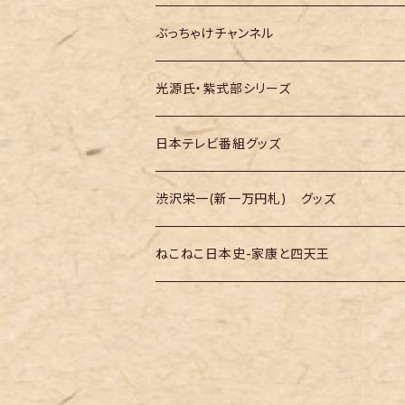
大河ドラマ「豊臣兄弟！」
テレ朝「バナナTV」
ぶっちゃけチャンネル
光源氏・紫式部シリーズ
日本テレビ番組グッズ
渋沢栄一(新一万円札) グッズ
ねこねこ日本史-家康と四天王