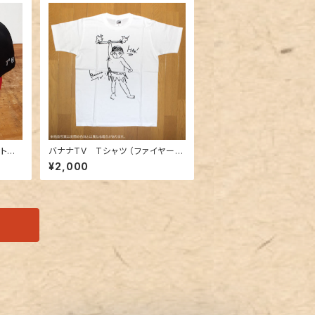
ットバ
バナナTV Tシャツ （ファイヤーダ
ck/R
ンス設楽）
¥2,000